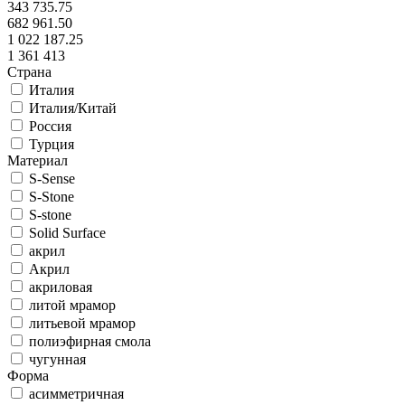
343 735.75
682 961.50
1 022 187.25
1 361 413
Страна
Италия
Италия/Китай
Россия
Турция
Материал
S-Sense
S-Stone
S-stone
Solid Surface
акрил
Акрил
акриловая
литой мрамор
литьевой мрамор
полиэфирная смола
чугунная
Форма
асимметричная