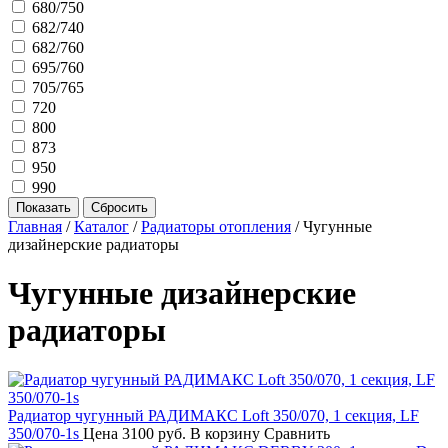
680/750
682/740
682/760
695/760
705/765
720
800
873
950
990
Главная
/
Каталог
/
Радиаторы отопления
/
Чугунные
дизайнерские радиаторы
Чугунные дизайнерские
радиаторы
Радиатор чугунный РАДИМАКС Loft 350/070, 1 секция, LF
350/070-1s
Цена
3100 руб.
В корзину
Сравнить