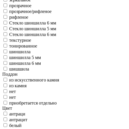
прозрачное
прозрачное/рифленое
рифленое
Стекло шиншилла 6 мм
Стекло шиншилла 5 мм
Стекло шиншилла 6 мм
текстурное
тонированное
шиншилла
шиншилла 5 мм
шиншилла 6 мм
шишшила
Поддон
из искусственного камня
из камня
нет
нет
приобретается отдельно
Цвет
антраци
антрацит
белый