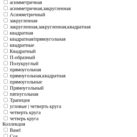
асимметричная
асимметричная,закругленная
Асимметричный
закругленная
закругленная,закругленная,квадратная
квадратная
квадратная/прямоугольная
квадратные
Квадратный
П-образный
Полукруглый
прямоугольная
прямоугольная,квадратная
прямоугольные
Прямоугольный
пятиугольная
Трапеция
угловые | четверть круга
четверть круга
четверь круга
Коллекция
Basel
Cox