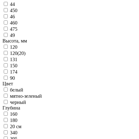
44
450
46
460
475
49
Высота, мм
120
120(20)
131
150
174
90
Цвет
белый
мятно-зеленый
черный
Глубина
160
180
20 см
340
395