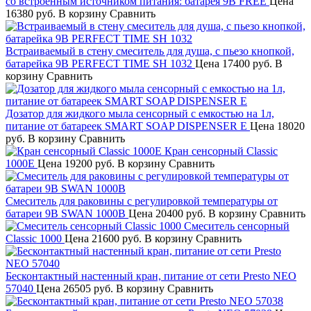
со встроенным источником питания: батарея 9В FREE
Цена
16380 руб.
В корзину
Сравнить
Встраиваемый в стену смеситель для душа, с пьезо кнопкой,
батарейка 9В PERFECT TIME SH 1032
Цена
17400 руб.
В
корзину
Сравнить
Дозатор для жидкого мыла сенсорный с емкостью на 1л,
питание от батареек SMART SOAP DISPENSER E
Цена
18020
руб.
В корзину
Сравнить
Кран сенсорный Classic
1000Е
Цена
19200 руб.
В корзину
Сравнить
Смеситель для раковины с регулировкой температуры от
батареи 9В SWAN 1000B
Цена
20400 руб.
В корзину
Сравнить
Смеситель сенсорный
Classic 1000
Цена
21600 руб.
В корзину
Сравнить
Бесконтактный настенный кран, питание от сети Presto NEO
57040
Цена
26505 руб.
В корзину
Сравнить