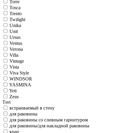
Torre
Tosca
Trento
Twilight
Unika
Unit
Ursus
Ventus
Verona
Villa
Vintage
Vista
Viva Style
WINDSOR
YASMINA
Yeti
Zeus
Тип
встраиваемый в стену
для раковины
для раковины со сливным гарнитуром
для раковины/для накладной раковины
кран