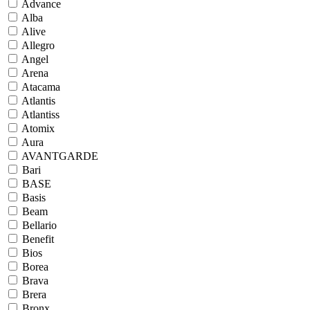
Advance
Alba
Alive
Allegro
Angel
Arena
Atacama
Atlantis
Atlantiss
Atomix
Aura
AVANTGARDE
Bari
BASE
Basis
Beam
Bellario
Benefit
Bios
Borea
Brava
Brera
Bronx