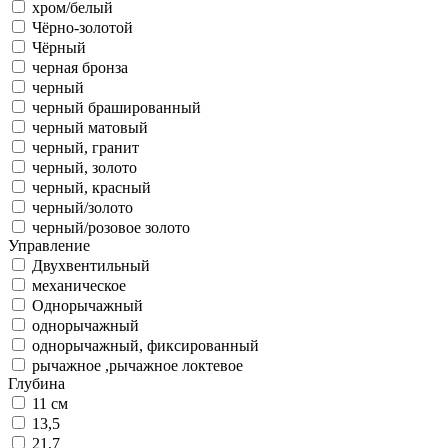
хром/белый
Чёрно-золотой
Чёрный
черная бронза
черный
черный брашированный
черный матовый
черный, гранит
черный, золото
черный, красный
черный/золото
черный/розовое золото
Управление
Двухвентильный
механическое
Однорычажный
однорычажный
однорычажный, фиксированный
рычажное ,рычажное локтевое
Глубина
11 см
13,5
21,7