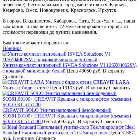
перевозке). Региональными городами считаются: Барнаул,
Кемерово, Омск, Новокузнецк, Красноярск, Иркутск.
В города Владивосток, Хабаровск, Чита, Улан-Удэ и т.д. наша
компания готова вернуть 1/2 железнодорожного тарифа от
стоимости перевозки до пункта назначения.
Вам также может понравиться
Новинка
Унитаз компакт напольный ISVEA Soluzione VI 10SZ04002SV,
с крышкой микролифт белый
Цена
43050 руб.
В корзину
Сравнить
CREAVIT LARA
Унитаз с биде к стене
Цена
19103 руб.
В корзину
Сравнить
CREAVIT SOLO Унитаз напольный безободковый
SO361.00100+ CREAVIT Крышка с микролифтом (съемная)
SOLO KC5151.00
Цена
45692 руб.
В корзину
Сравнить
Ideal
Standard Напольный унитаз-соло Tesi/микролифт
Цена
31667
руб.
В корзину
Сравнить