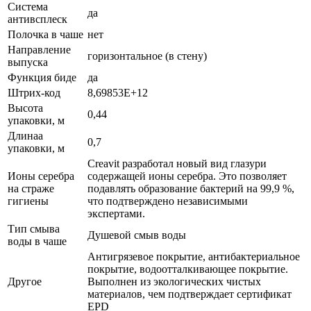
Система
да
антивсплеск
Полочка в чаше
нет
Направление
горизонтальное (в стену)
выпуска
Функция биде
да
Штрих-код
8,69853E+12
Высота
0,44
упаковки, м
Длинаа
0,7
упаковки, м
Creavit разработал новый вид глазури
Ионы серебра
содержащей ионы серебра. Это позволяет
на страже
подавлять образование бактерий на 99,9 %,
гигиены
что подтверждено независимыми
экспертами.
Тип смыва
Душевой смыв воды
воды в чаше
Антигрязевое покрытие, антибактериальное
покрытие, водоотталкивающее покрытие.
Другое
Выполнен из экологических чистых
материалов, чем подтверждает сертификат
EPD