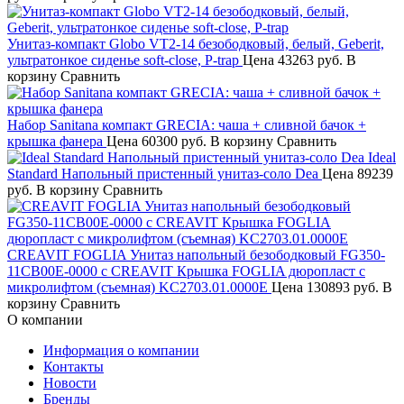
Унитаз-компакт Globo VT2-14 безободковый, белый, Geberit,
ультратонкое сиденье soft-close, P-trap
Цена
43263 руб.
В
корзину
Сравнить
Набор Sanitana компакт GRECIA: чаша + сливной бачок +
крышка фанера
Цена
60300 руб.
В корзину
Сравнить
Ideal
Standard Напольный пристенный унитаз-соло Dea
Цена
89239
руб.
В корзину
Сравнить
CREAVIT FOGLIA Унитаз напольный безободковый FG350-
11CB00E-0000 с CREAVIT Крышка FOGLIA дюропласт с
микролифтом (съемная) KC2703.01.0000E
Цена
130893 руб.
В
корзину
Сравнить
О компании
Информация о компании
Контакты
Новости
Бренды