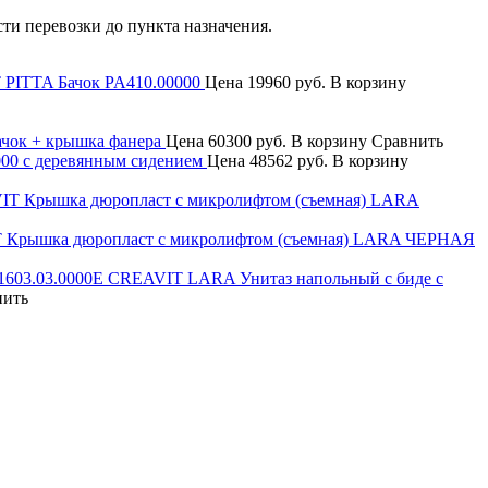
сти перевозки до пункта назначения.
PITTA Бачок PA410.00000
Цена
19960 руб.
В корзину
ачок + крышка фанера
Цена
60300 руб.
В корзину
Сравнить
000 с деревянным сидением
Цена
48562 руб.
В корзину
 Крышка дюропласт с микролифтом (съемная) LARA ЧЕРНАЯ
CREAVIT LARA Унитаз напольный с биде с
нить