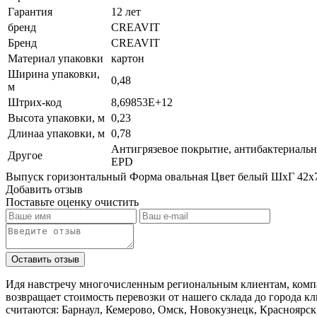
Гарантия
12 лет
бренд
CREAVIT
Бренд
CREAVIT
Материал упаковки
картон
Ширина упаковки,
0,48
м
Штрих-код
8,69853E+12
Высота упаковки, м
0,23
Длинаа упаковки, м
0,78
Антигрязевое покрытие, антибактериальн
Другое
EPD
Выпуск горизонтальный Форма овальная Цвет белый ШхГ 42х7
Добавить отзыв
Поставьте оценку
очистить
Идя навстречу многочисленным региональным клиентам, компа
возвращает стоимость перевозки от нашего склада до города к
считаются: Барнаул, Кемерово, Омск, Новокузнецк, Красноярск