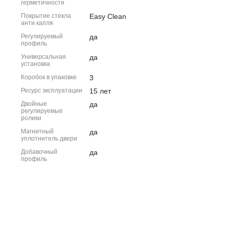
герметичности
Покрытие стекла
Easy Clean
анти капля
Регулируемый
да
профиль
Универсальная
да
установка
Коробок в упаковке
3
Ресурс эксплуатации
15 лет
Двойные
да
регулируемые
ролики
Магнитный
да
уплотнитель двери
Добавочный
да
профиль