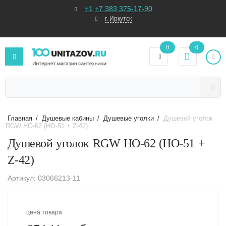
+1
+7 383 375-17-90
г. Иркутск
0
0
Главная
/
Душевые кабины
/
Душевые уголки
/
Душевой уголок
RGW HO-62 (HO-51 + Z-42)
Душевой уголок RGW HO-62 (HO-51 +
Z-42)
Артикул: 03066213-11
цена товара