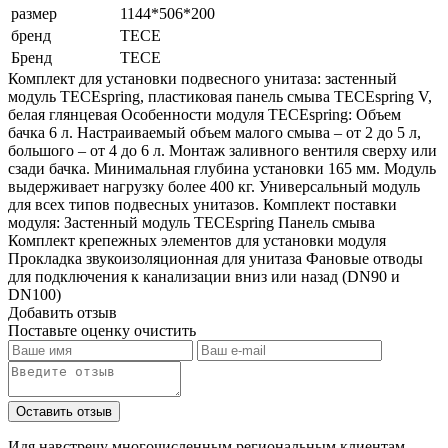
размер
1144*506*200
бренд
TECE
Бренд
TECE
Комплект для установки подвесного унитаза: застенный
модуль TECEspring, пластиковая панель смыва TECEspring V,
белая глянцевая Особенности модуля TECEspring: Объем
бачка 6 л. Настраиваемый объем малого смыва – от 2 до 5 л,
большого – от 4 до 6 л. Монтаж заливного вентиля сверху или
сзади бачка. Минимальная глубина установки 165 мм. Модуль
выдерживает нагрузку более 400 кг. Универсальный модуль
для всех типов подвесных унитазов. Комплект поставки
модуля: Застенный модуль TECEspring Панель смыва
Комплект крепежных элементов для установки модуля
Прокладка звукоизоляционная для унитаза Фановые отводы
для подключения к канализации вниз или назад (DN90 и
DN100)
Добавить отзыв
Поставьте оценку
очистить
Идя навстречу многочисленным региональным клиентам,