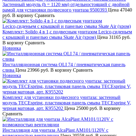
Застенный модуль (h = 1120 мм) отдельностоящий с двойной
рамой для установки подвесного унитаза 9500393
Цена
47040
руб.
В корзину
Сравнить
Комплект: Solido 4 в 1,с подвесным унитазом Lecico,сиденьем
с крышкой и панелью смыва Skate Air (хром)
Цена
31165 руб.
В корзину
Сравнить
Новинка
Инсталляционная система OLI 74 / пневматическая панель
слива
Цена
23966 руб.
В корзину
Сравнить
Новинка
Комплект для установки подвесного унитаза: застенный
модуль TECEspring, пластиковая панель смыва TECEspring V,
черная матовая, арт. К955202
Цена
25000 руб.
В корзину
Сравнить
Инсталляция для унитаза AlcaPlast AM101/1120V с
возможностью вентиляции
Цена
20558 руб.
В корзину